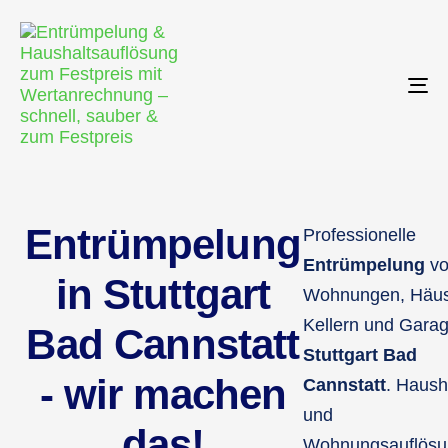
To
nav
Entrümpelung
Professionelle
Entrümpelung
vo
in Stuttgart
Wohnungen, Häus
Kellern und Garag
Bad Cannstatt
Stuttgart Bad
- wir machen
Cannstatt
. Haush
und
das!
Wohnungsauflösu