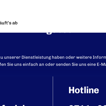
r Ihnen ein kostenloses 
äuft’s ab
Angebot
 zu unserer Dienstleistung haben oder weitere Infor
fen Sie uns einfach an oder senden Sie uns eine E-Ma
Hotline