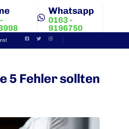
ine
Whatsapp
-
0163 -
3998
9196750
rn!
 5 Fehler sollten