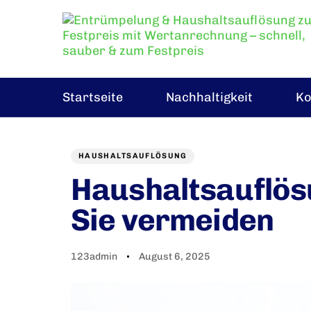
Startseite
Nachhaltigkeit
Ko
Verfasser
Verfasst
KATEGORIE
am
HAUSHALTSAUFLÖSUNG
Haushaltsauflösu
Sie vermeiden
123admin
August 6, 2025