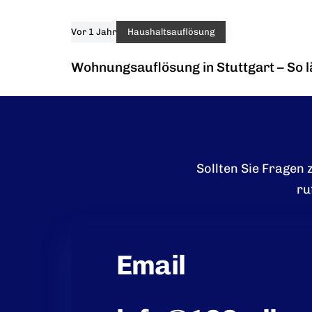
Vor 1 Jahr
Haushaltsauflösung
Gerne erstellen wi
Wohnungsauflösung in Stuttgart – So l
Sollten Sie Fragen
ru
Email