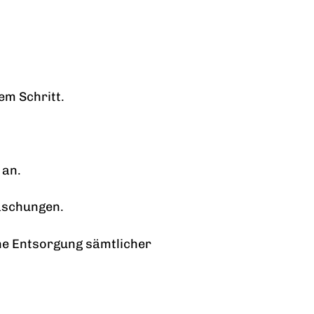
em Schritt.
 an.
raschungen.
he Entsorgung sämtlicher